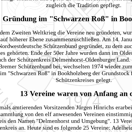
zugleich die Tradition gepflegt.
Gründung im "Schwarzen Roß" in Boo
 dem Zweiten Weltkrieg die Vereine neu gründeten, wur
h auf höherer Ebene zusammenzuschließen. Am 14. Jan
 Nordwestdeutsche Schützenbund gegründet, zu dem auc
es gehörten. Ende der 50er Jahre wurden dann im Olde
 auch der Schützenkreis Delmenhorst-Oldenburger Land.
Bremer Schützenbund bei, wechselten 1974 wieder zu
im "Schwarzen Roß" in Bookholzberg der Grundstock f
Schützenkreises gelegt.
13 Vereine waren von Anfang an 
als amtierenden Vorsitzenden Jürgen Hinrichs erarbei
ammlung von den elf anwesenden Vereinen einstimmi
eis den Namen "Delmenhorst und Umgebung". 13 Verei
nkreis an. Heute sind es folgende 25 Vereine: Adelhei