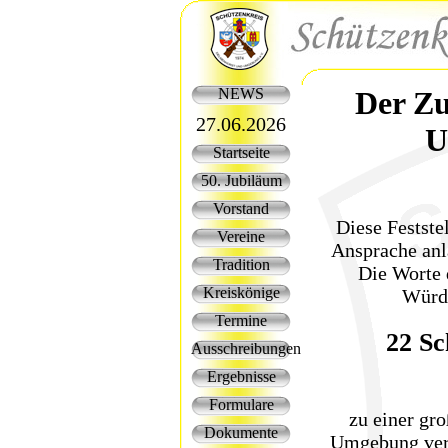
NEWS
Der Zu
27.06.2026
U
Startseite
50. Jubiläum
Vorstand
Diese Festste
Vereine
Ansprache anl
Tradition
Die Worte 
Kreiskönige
Würdi
Termine
22 Sc
Ausschreibungen
Ergebnisse
Formulare
zu einer gr
Dokumente
Umgebung verei